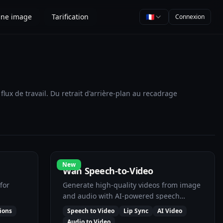
une image
Tarification
🇫🇷
Connexion
flux de travail. Du retrait d'arrière-plan au recadrage
New
Wan Speech-to-Video
for
Generate high-quality videos from image
and audio with AI-powered speech
synthesis and lip sync.
ions
Speech to Video
Lip Sync
AI Video
Audio to Video