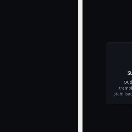
St
Outi
tremb
stabilisa