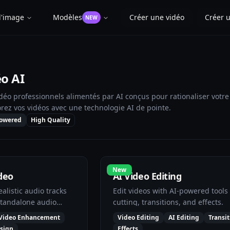
d'image
Modèles
Créer une vidéo
Créer 
NEW
éo AI
idéo professionnels alimentés par AI conçus pour rationaliser votre 
orez vos vidéos avec une technologie AI de pointe.
Powered
High Quality
New
deo
AI Video Editing
alistic audio tracks
Edit videos with AI-powered tools 
 standalone audio
cutting, transitions, and effects.
Video Enhancement
Video Editing
AI Editing
Transit
sign
Effects