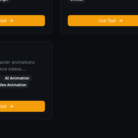
Tool
Use Tool
racter animations
nce videos.
ages into dynamic
AI Animation
s.
deo Animation
Tool