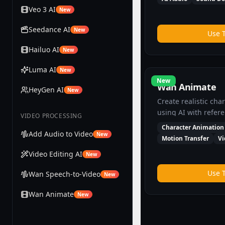
Veo 3 AI
New
Seedance AI
New
Use 
Hailuo AI
New
Luma AI
New
New
Wan Animate
HeyGen AI
New
Create realistic cha
using AI with refere
VIDEO PROCESSING
Transform static im
Character Animation
Add Audio to Video
animated character
New
Motion Transfer
Vi
Video Editing AI
New
Use 
Wan Speech-to-Video
New
Wan Animate
New