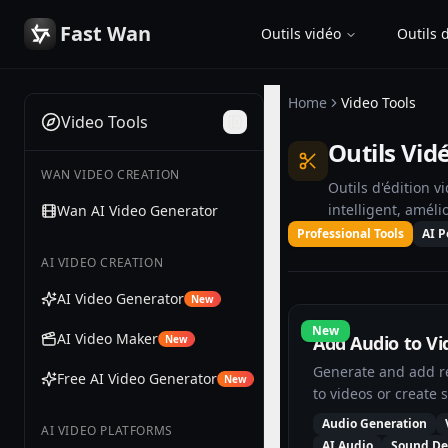
Fast Wan
Outils vidéo
Outils 
Home
Video Tools
Video Tools
Toggle Sidebar
Outils Vid
WAN VIDEO CREATION
Outils d'édition v
intelligent, améli
Wan AI Video Generator
Professional Tools
AI 
AI VIDEO CREATION
AI Video Generator
New
New
AI Video Maker
Add Audio to Vi
New
Generate and add re
Free AI Video Generator
New
to videos or create
using AI.
Audio Generation
AI VIDEO PLATFORMS
AI Audio
Sound De