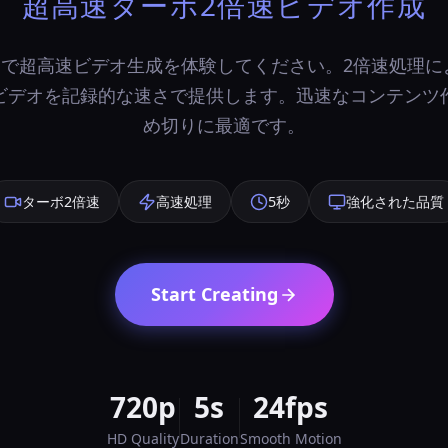
超高速ターボ2倍速ビデオ作成
ターボで超高速ビデオ生成を体験してください。2倍速処理
ビデオを記録的な速さで提供します。迅速なコンテンツ
め切りに最適です。
ターボ2倍速
高速処理
5秒
強化された品質
Start Creating
720p
5s
24fps
HD Quality
Duration
Smooth Motion